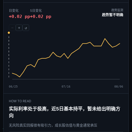
趋势监测
日变化
5日变化
趋势暂不明确
+0.02 pp
+0.02 pp
−
+
↺
06/25
07/16
08/06
HOW TO READ
实际利率处于极高，近5日基本持平，暂未给出明确方
向
无风险真实回报很有吸引力，成长股估值与黄金通常承压