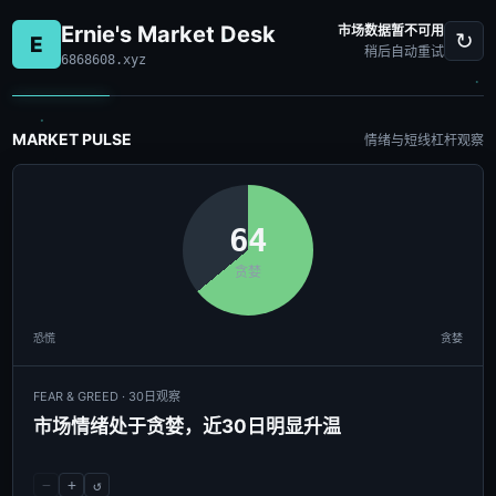
Ernie's Market Desk
市场数据暂不可用
↻
E
稍后自动重试
6868608.xyz
MARKET PULSE
情绪与短线杠杆观察
64
贪婪
恐慌
贪婪
FEAR & GREED · 30日观察
市场情绪处于贪婪，近30日明显升温
−
+
↺